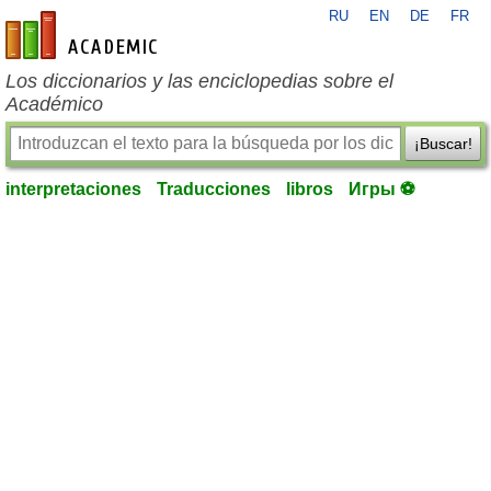
RU
EN
DE
FR
es-academic.com
Los diccionarios y las enciclopedias sobre el
Académico
¡Buscar!
interpretaciones
Traducciones
libros
Игры ⚽