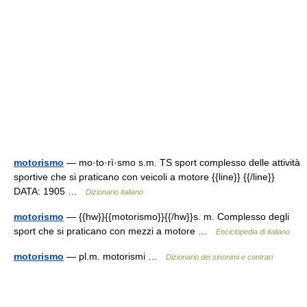
motorismo
— mo·to·rì·smo s.m. TS sport complesso delle attività
sportive che si praticano con veicoli a motore {{line}} {{/line}}
DATA: 1905 …
Dizionario italiano
motorismo
— {{hw}}{{motorismo}}{{/hw}}s. m. Complesso degli
sport che si praticano con mezzi a motore …
Enciclopedia di italiano
motorismo
— pl.m. motorismi …
Dizionario dei sinonimi e contrari