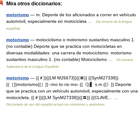
Mira otros diccionarios:
motorismo
— m. Deporte de los aficionados a correr en vehículo
automóvil, especialmente en motocicleta …
Diccionario de la lengua
española
motorismo
— motociclismo o motorismo sustantivo masculino 1.
(no contable) Deporte que se practica con motocicletas en
diversas modalidades: una carrera de motociclismo. motorismo
sustantivo masculino 1. (no contable) Motociclismo …
Diccionario
Salamanca de la Lengua Española
motorismo
— {{＃}}{{LM M26673}}{{〓}} {{SynM27338}}
{{［}}motorismo{{］}} ‹mo·to·ris·mo› {{《}}▍ s.m.{{》}} Deporte
que se practica con un vehículo automóvil, especialmente con una
motocicleta. {{＃}}{{LM SynM27338}}{{〓}} {{CLAVE… …
Diccionario de uso del español actual con sinónimos y antónimos